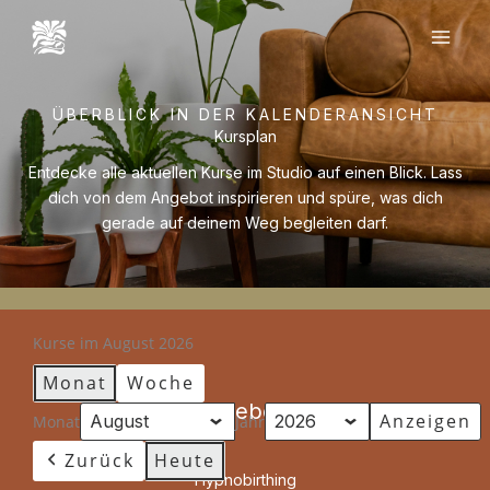
Zum
Inhalt
springen
ÜBERBLICK IN DER KALENDERANSICHT
Kursplan
Entdecke alle aktuellen Kurse im Studio auf einen Blick. Lass
dich von dem Angebot inspirieren und spüre, was dich
gerade auf deinem Weg begleiten darf.
Kurse im August 2026
Monat
Woche
Angebote
Monat
Jahr
Zurück
Heute
Hypnobirthing